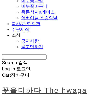
비누꽃다발
비누꽃바구니
용돈상자&케이스
어버이날 스승의날
축하/근조 화환
주문제작
소식
공지사항
묻고답하기
Search
검색
Log In
로그인
Cart
장바구니
꽃을더하다 The hwaga