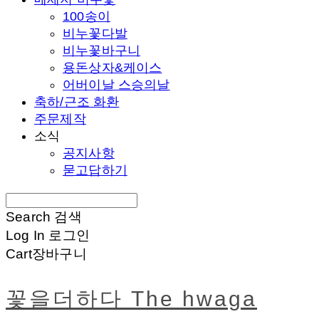
100송이
비누꽃다발
비누꽃바구니
용돈상자&케이스
어버이날 스승의날
축하/근조 화환
주문제작
소식
공지사항
묻고답하기
Search
검색
Log In
로그인
Cart
장바구니
꽃을더하다 The hwaga