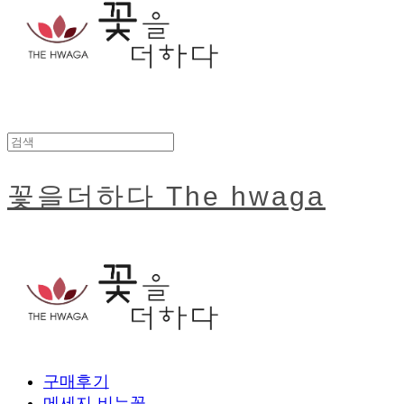
꽃을더하다 The hwaga
구매후기
메세지 비누꽃