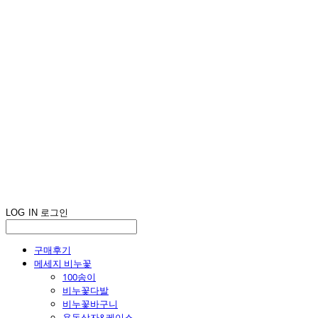
LOG IN
로그인
구매후기
메세지 비누꽃
100송이
비누꽃다발
비누꽃바구니
용돈상자&케이스