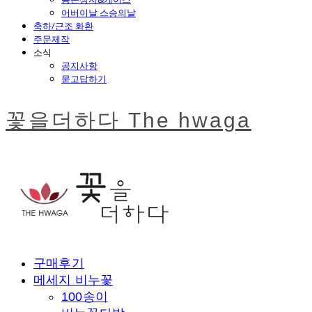
어버이날 스승의날
축하/근조 화환
주문제작
소식
공지사항
묻고답하기
꽃을더하다 The hwaga
구매후기
메세지 비누꽃
100송이