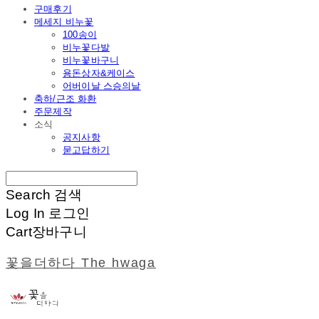
구매후기
메세지 비누꽃
100송이
비누꽃다발
비누꽃바구니
용돈상자&케이스
어버이날 스승의날
축하/근조 화환
주문제작
소식
공지사항
묻고답하기
Search
검색
Log In
로그인
Cart
장바구니
꽃을더하다 The hwaga