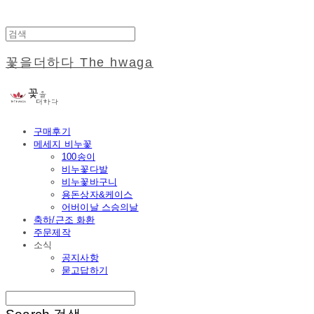
꽃을더하다 The hwaga
구매후기
메세지 비누꽃
100송이
비누꽃다발
비누꽃바구니
용돈상자&케이스
어버이날 스승의날
축하/근조 화환
주문제작
소식
공지사항
묻고답하기