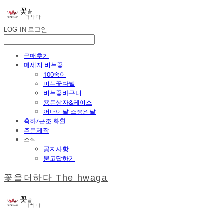
LOG IN
로그인
구매후기
메세지 비누꽃
100송이
비누꽃다발
비누꽃바구니
용돈상자&케이스
어버이날 스승의날
축하/근조 화환
주문제작
소식
공지사항
묻고답하기
꽃을더하다 The hwaga