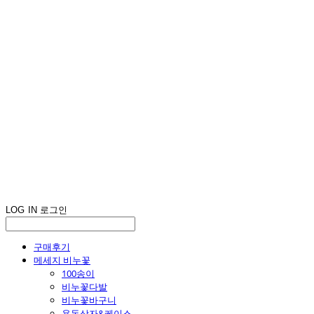
LOG IN
로그인
구매후기
메세지 비누꽃
100송이
비누꽃다발
비누꽃바구니
용돈상자&케이스