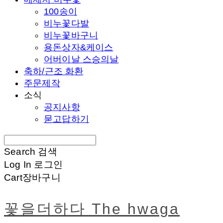
100송이
비누꽃다발
비누꽃바구니
용돈상자&케이스
어버이날 스승의날
축하/근조 화환
주문제작
소식
공지사항
묻고답하기
Search
검색
Log In
로그인
Cart
장바구니
꽃을더하다 The hwaga