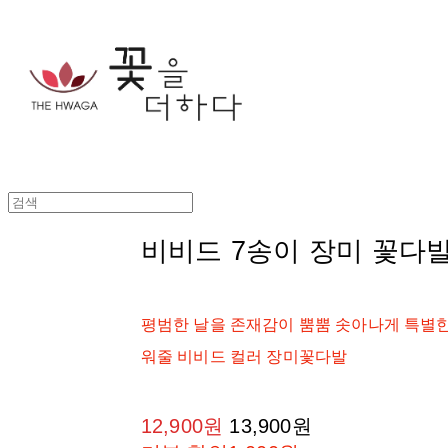
비비드 7송이 장미 꽃다
평범한 날을 존재감이 뿜뿜 솟아나게 특별한
워줄 비비드 컬러 장미꽃다발
12,900원
13,900원