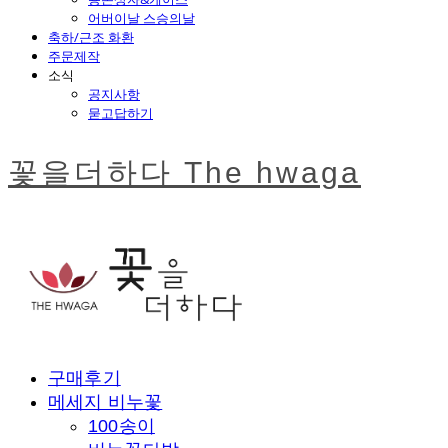
어버이날 스승의날
축하/근조 화환
주문제작
소식
공지사항
묻고답하기
꽃을더하다 The hwaga
구매후기
메세지 비누꽃
100송이