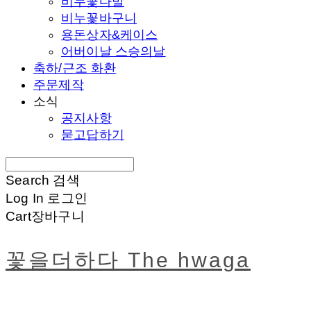
비누꽃다발
비누꽃바구니
용돈상자&케이스
어버이날 스승의날
축하/근조 화환
주문제작
소식
공지사항
묻고답하기
Search
검색
Log In
로그인
Cart
장바구니
꽃을더하다 The hwaga