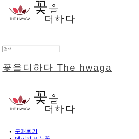
꽃을더하다 The hwaga
구매후기
메세지 비누꽃