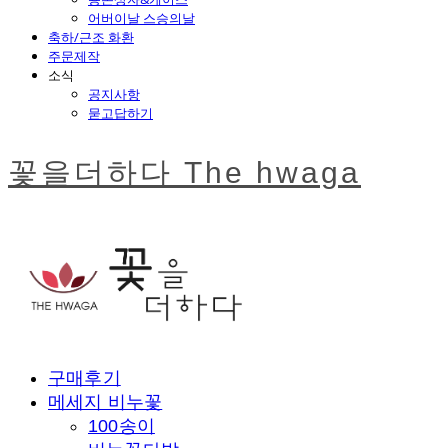
어버이날 스승의날
축하/근조 화환
주문제작
소식
공지사항
묻고답하기
꽃을더하다 The hwaga
구매후기
메세지 비누꽃
100송이