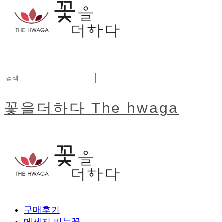
꽃을더하다 The hwaga
구매후기
메세지 비누꽃