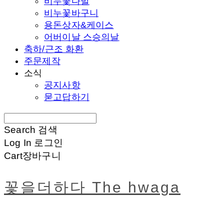
비누꽃다발
비누꽃바구니
용돈상자&케이스
어버이날 스승의날
축하/근조 화환
주문제작
소식
공지사항
묻고답하기
Search
검색
Log In
로그인
Cart
장바구니
꽃을더하다 The hwaga