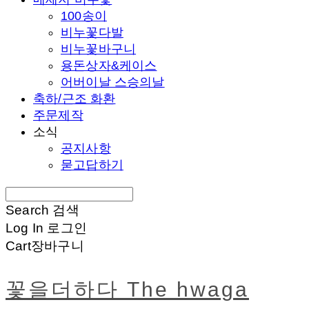
100송이
비누꽃다발
비누꽃바구니
용돈상자&케이스
어버이날 스승의날
축하/근조 화환
주문제작
소식
공지사항
묻고답하기
Search
검색
Log In
로그인
Cart
장바구니
꽃을더하다 The hwaga