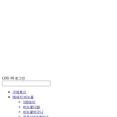
LOG IN
로그인
구매후기
메세지 비누꽃
100송이
비누꽃다발
비누꽃바구니
용돈상자&케이스