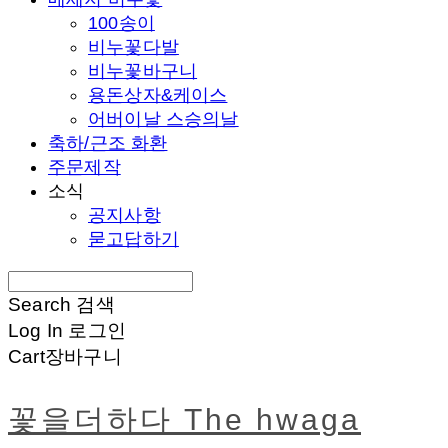
100송이
비누꽃다발
비누꽃바구니
용돈상자&케이스
어버이날 스승의날
축하/근조 화환
주문제작
소식
공지사항
묻고답하기
Search
검색
Log In
로그인
Cart
장바구니
꽃을더하다 The hwaga