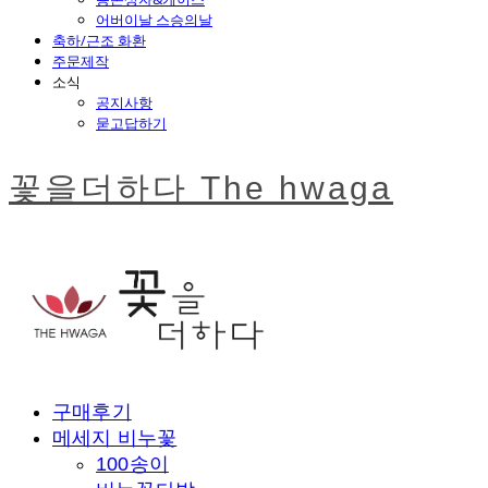
어버이날 스승의날
축하/근조 화환
주문제작
소식
공지사항
묻고답하기
꽃을더하다 The hwaga
구매후기
메세지 비누꽃
100송이