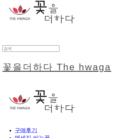
꽃을더하다 The hwaga
구매후기
메세지 비누꽃