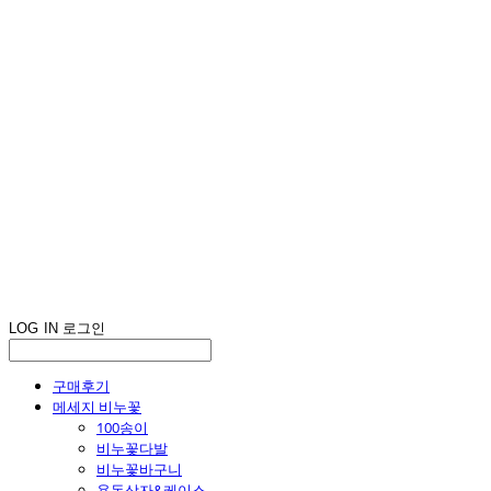
LOG IN
로그인
구매후기
메세지 비누꽃
100송이
비누꽃다발
비누꽃바구니
용돈상자&케이스