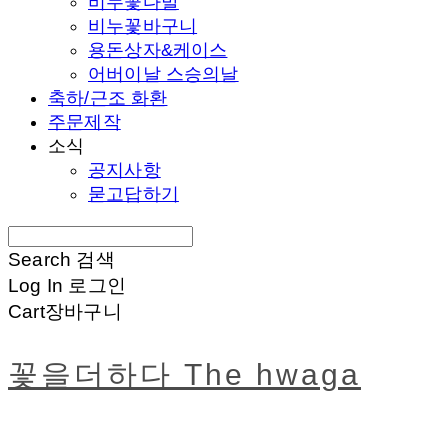
비누꽃다발
비누꽃바구니
용돈상자&케이스
어버이날 스승의날
축하/근조 화환
주문제작
소식
공지사항
묻고답하기
Search
검색
Log In
로그인
Cart
장바구니
꽃을더하다 The hwaga