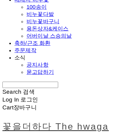
100송이
비누꽃다발
비누꽃바구니
용돈상자&케이스
어버이날 스승의날
축하/근조 화환
주문제작
소식
공지사항
묻고답하기
Search
검색
Log In
로그인
Cart
장바구니
꽃을더하다 The hwaga