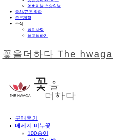
어버이날 스승의날
축하/근조 화환
주문제작
소식
공지사항
묻고답하기
꽃을더하다 The hwaga
구매후기
메세지 비누꽃
100송이