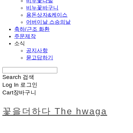
비누꽃다발
비누꽃바구니
용돈상자&케이스
어버이날 스승의날
축하/근조 화환
주문제작
소식
공지사항
묻고답하기
Search
검색
Log In
로그인
Cart
장바구니
꽃을더하다 The hwaga