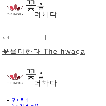
꽃을더하다 The hwaga
구매후기
메세지 비누꽃