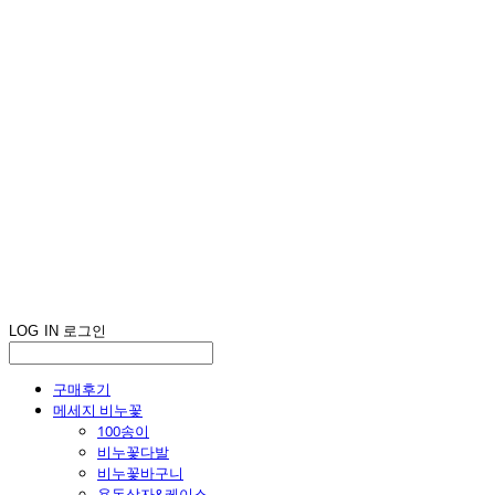
LOG IN
로그인
구매후기
메세지 비누꽃
100송이
비누꽃다발
비누꽃바구니
용돈상자&케이스